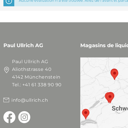
Aucune évaluation n'a été trouvée. Allez de l'avant et part
Paul Ullrich AG
Magasins de liqui
Paul Ullrich AG
Aliothstrasse 40
4142 Münchenstein
Tel.: +41 61 338 90 90
info@ullrich.ch