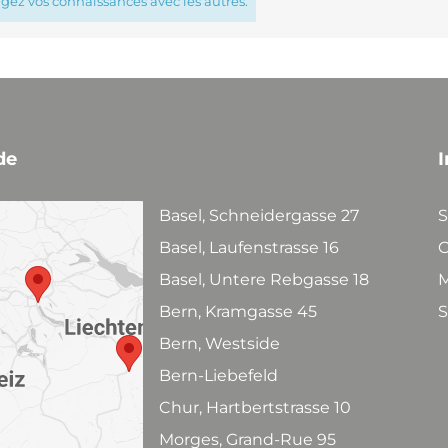
agez vos connaissances avec les autres.
de
I
Basel, Schneidergasse 27
S
Basel, Laufenstrasse 16
C
Basel, Untere Rebgasse 18
M
Bern, Kramgasse 45
S
Bern, Westside
Bern-Liebefeld
Chur, Hartbertstrasse 10
Morges, Grand-Rue 95