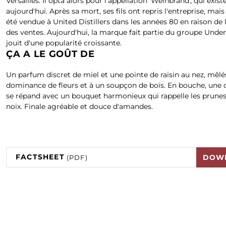
Versailles. Il opta alors pour l'appellation 'Weinbrand', qui exis
aujourd'hui. Après sa mort, ses fils ont repris l'entreprise, mais 
été vendue à United Distillers dans les années 80 en raison de 
des ventes. Aujourd'hui, la marque fait partie du groupe Unde
jouit d'une popularité croissante.
ÇA A LE GOÛT DE
Un parfum discret de miel et une pointe de raisin au nez, mêlés
dominance de fleurs et à un soupçon de bois. En bouche, une
se répand avec un bouquet harmonieux qui rappelle les prunes 
noix. Finale agréable et douce d'amandes.
FACTSHEET
DOW
(PDF)