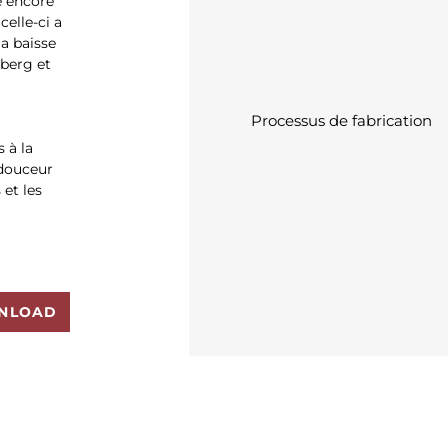
te encore
celle-ci a
la baisse
rberg et
Processus de fabrication
 à la
 douceur
et les
NLOAD