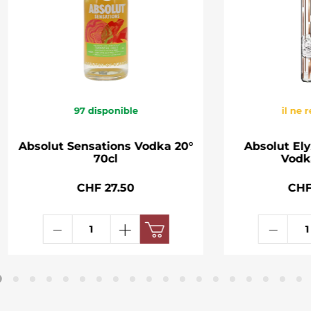
97
disponible
il ne 
Absolut Sensations Vodka 20°
Absolut Ely
70cl
Vodka
CHF 27.50
CHF