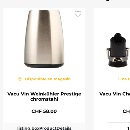
Disponible en magasin
il ne 
Vacu Vin Weinkühler Prestige
Vacu Vin C
chromstahl
CHF 58.00
CH
listing.boxProductDetails