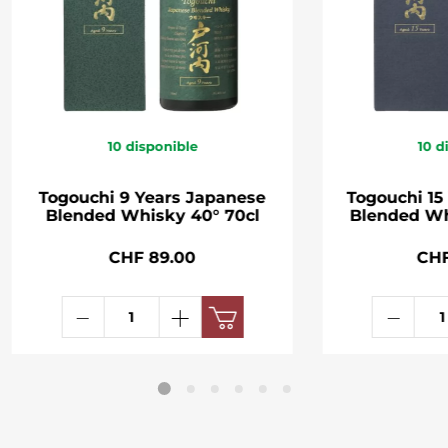
10
disponible
10
d
Togouchi 9 Years Japanese
Togouchi 15
Blended Whisky 40° 70cl
Blended Wh
CHF 89.00
CHF