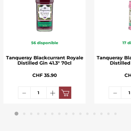
56
disponible
17
d
Tanqueray Blackcurrant Royale
Tanqueray Bl
Distilled Gin 41.3° 70cl
Distilled
CHF 35.90
CH