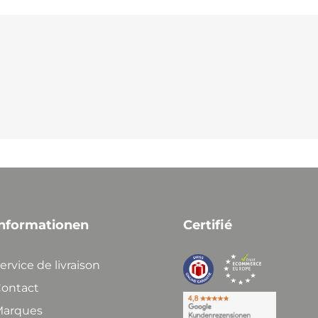
nformationen
Certifié
ervice de livraison
ontact
arques