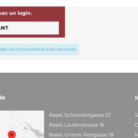
vec un login.
ANT
agez vos connaissances avec les autres.
de
I
Basel, Schneidergasse 27
S
Basel, Laufenstrasse 16
C
Basel, Untere Rebgasse 18
M