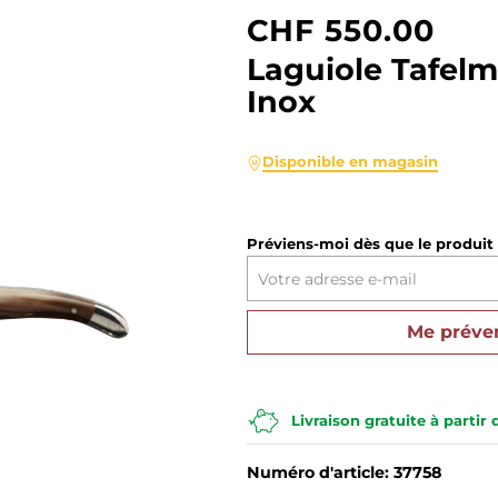
CHF 550.00
Espagne
Écosse
Barbade
Irlande
Sherry
Sirops
Experten
États-Unis
Italie
République dominicaine
Taïwan
Laguiole Tafelm
Suisse
Espagne
Colombie
États-Unis
Liqueur
Boissons rafraîchissantes
Australie
Japon
Venezuela
Suisse
Inox
Portugal
Portugal
Guatémala
Brandy | Eau-de-vie de vi
Boissons amères
Argentine
Disponible en magasin
Vodka
Boissons énergisantes
Distillats de fruits
Eau non gazeuse
Préviens-moi dès que le produit
Pisco
Cocktail (prêt à servir)
Me préve
Livraison gratuite à partir
Numéro d'article: 37758