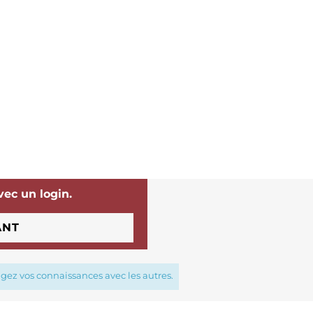
vec un login.
ANT
agez vos connaissances avec les autres.