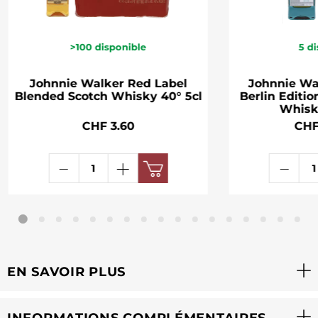
>100
disponible
5
di
Johnnie Walker Red Label
Johnnie Wa
Blended Scotch Whisky 40° 5cl
Berlin Editi
Whisk
CHF 3.60
CHF
EN SAVOIR PLUS
INFORMATIONS COMPLÉMENTAIRES