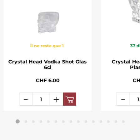
il ne reste que 1
37
d
Crystal Head Vodka Shot Glas
Crystal H
6cl
Pla
CHF 6.00
CH