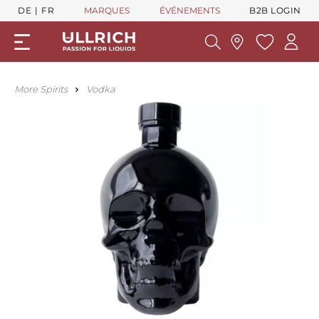
DE
FR
MARQUES
ÉVÉNEMENTS
B2B LOGIN
More Spirits
Vodka