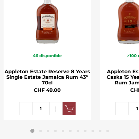
46
disponible
>100
Appleton Estate Reserve 8 Years
Appleton Es
Single Estate Jamaica Rum 43°
Casks 15 Yea
70cl
Rum Jama
CHF 49.00
CH