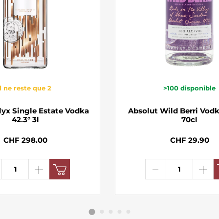
il ne reste que 2
>100
disponible
lyx Single Estate Vodka
Absolut Wild Berri Vod
42.3° 3l
70cl
CHF 298.00
CHF 29.90