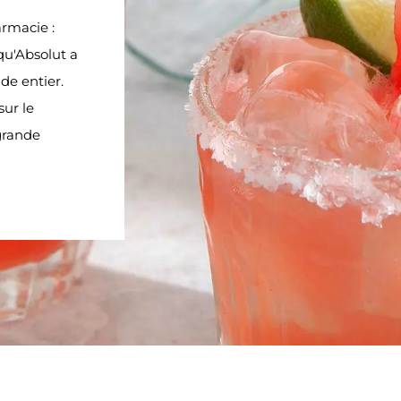
armacie :
qu'Absolut a
e entier.
sur le
 grande