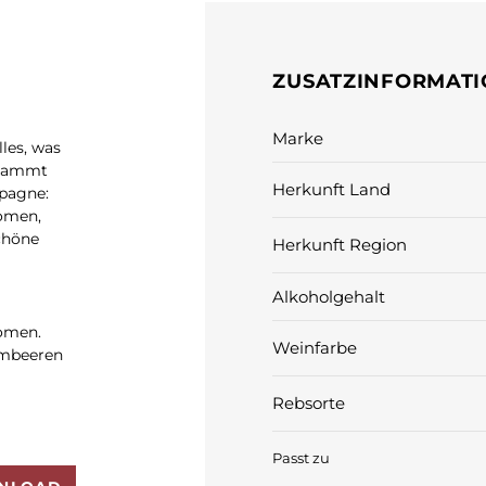
ZUSATZINFORMAT
Marke
les, was
stammt
Herkunft Land
pagne:
romen,
chöne
Herkunft Region
Alkoholgehalt
romen.
Weinfarbe
ombeeren
Rebsorte
Passt zu