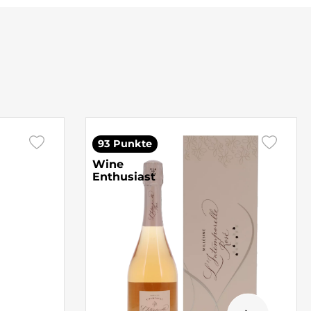
93 Punkte
Wine
Enthusiast