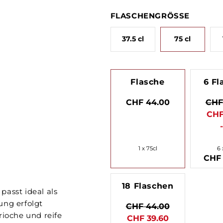
FLASCHENGRÖSSE
37.5 cl
75 cl
Flasche
6 Fl
CHF 44.00
CHF
CHF
1 x 75cl
6 
CHF 
18 Flaschen
passt ideal als
ung erfolgt
CHF 44.00
rioche und reife
CHF 39.60