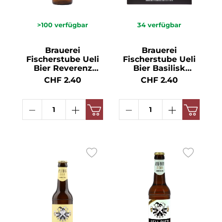
>100
verfügbar
34
verfügbar
Brauerei
Brauerei
Fischerstube Ueli
Fischerstube Ueli
Bier Reverenz
Bier Basilisk
naturtrüb HA 10 x
Sixpack KA 6x EW
CHF 2.40
CHF 2.40
MW 5.2° 33cl
5.4° 33cl