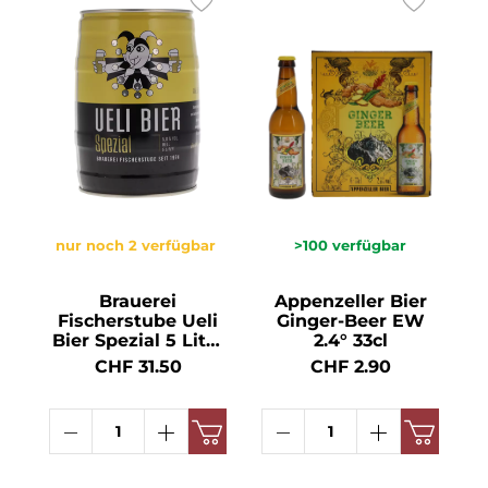
nur noch 2 verfügbar
>100
verfügbar
Brauerei
Appenzeller Bier
Fischerstube Ueli
Ginger-Beer EW
Bier Spezial 5 Liter
2.4° 33cl
Partyfass 5° 5l
CHF 31.50
CHF 2.90