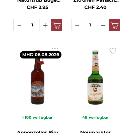
Naturtrüb Bügel
Zitronen Panaché
HA 15x MW 5.2°
Dose DO 2° 50cl
CHF 2.95
CHF 2.40
50cl
MHD 06.08.2026
>100
verfügbar
48
verfügbar
Appenzeller Bier
Neumarkter