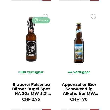
Vegan
>100
verfügbar
44
verfügbar
Brauerei Felsenau
Appenzeller Bier
Bärner Bügel Spez
Sonnwendlig
HA 20x MW 5.2°
Alkoholfrei MW
50cl
24x HA 0.01° 33cl
CHF 2.75
CHF 1.70