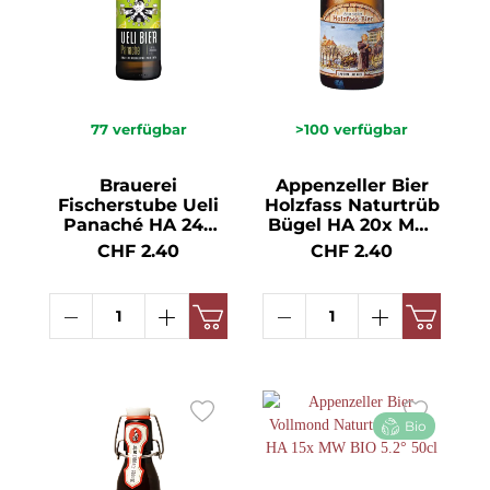
77
verfügbar
>100
verfügbar
Brauerei
Appenzeller Bier
Fischerstube Ueli
Holzfass Naturtrüb
Panaché HA 24x
Bügel HA 20x MW
MW 2.5° 33cl
5.2° 33cl
CHF 2.40
CHF 2.40
Bio