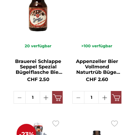
20
verfügbar
>100
verfügbar
Brauerei Schlappe
Appenzeller Bier
Seppel Spezial
Vollmond
Bügelflasche Bier
Naturtrüb Bügel
HA 20 x MW 5.6°
HA 15x MW BIO
CHF 2.50
CHF 2.60
33cl
5.2° 50cl
-23%