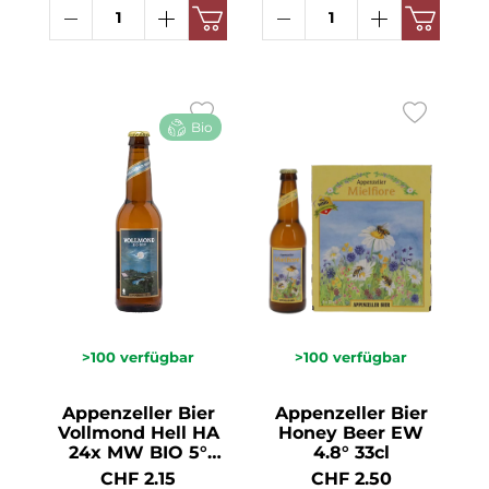
Bio
>100
verfügbar
>100
verfügbar
Appenzeller Bier
Appenzeller Bier
Vollmond Hell HA
Honey Beer EW
24x MW BIO 5°
4.8° 33cl
33cl
CHF 2.15
CHF 2.50