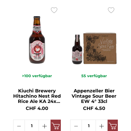
>100
verfügbar
55
verfügbar
Kiuchi Brewery
Appenzeller Bier
Hitachino Nest Red
Vintage Sour Beer
Rice Ale KA 24x
EW 4° 33cl
EW 7° 33cl
CHF 4.00
CHF 4.50