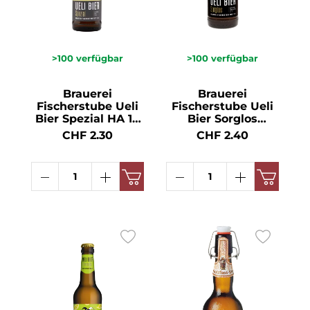
>100
verfügbar
>100
verfügbar
Brauerei
Brauerei
Fischerstube Ueli
Fischerstube Ueli
Bier Spezial HA 10
Bier Sorglos
x MW 5° 33cl
Alkoholfrei HA 24x
CHF 2.30
CHF 2.40
MW 0.5° 33cl