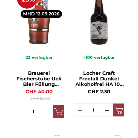
MHD 12.09.2026
23
verfügbar
>100
verfügbar
Brauerei
Locher Craft
Fischerstube Ueli
Freefall Dunkel
Bier Füllung
Alkoholfrei HA 10x
Reverenz spezial
MW 0.05° 33cl
CHF 40.00
CHF 2.30
inkl. Karaffe 5.2° 2l
CHF 52.50