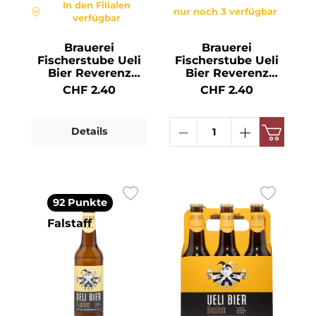
In den Filialen
nur noch 3 verfügbar
verfügbar
Brauerei
Brauerei
Fischerstube Ueli
Fischerstube Ueli
Bier Reverenz
Bier Reverenz
naturtrüb 6x Dose
naturtrüb Sixpack
CHF 2.40
CHF 2.40
5° 50cl
KA 6 x EW 5.2° 33cl
Details
92 Punkte
Falstaff