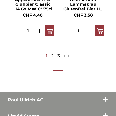
Glühbier Classic
Lammsbräu
HA 6x MW 6° 75cl
Glutenfrei Bier HA
10 x MW BIO 4.7°
CHF 4.40
CHF 3.50
33.1cl
1
2
3
Paul Ullrich AG