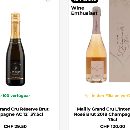
Wine
Enthusiast
>100
verfügbar
In den Filialen ver
Grand Cru Réserve Brut
Mailly Grand Cru L'Inte
agne AC 12° 37.5cl
Rosé Brut 2018 Champag
75cl
CHF 29.50
CHF 120.00