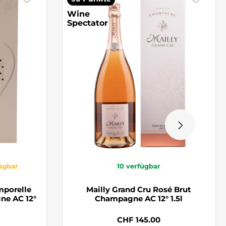
Wine
Spectator
fügbar
10
verfügbar
mporelle
Mailly Grand Cru Rosé Brut
ne AC 12°
Champagne AC 12° 1.5l
CHF 145.00