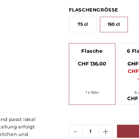
FLASCHENGRÖSSE
75 cl
150 cl
Flasche
6 Fl
CHF 136.00
CHF 
CHF 
1 x 150cl
6 
CHF 
nd passt ideal
ellung erfolgt
Veilchen und