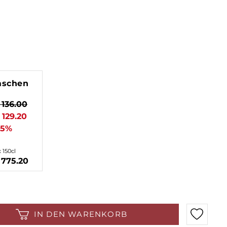
aschen
136.00
129.20
-5%
x 150cl
775.20
IN DEN WARENKORB