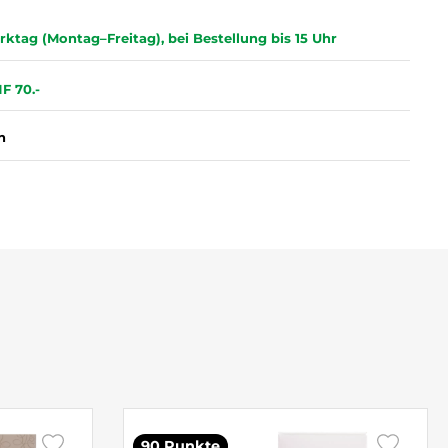
ktag (Montag–Freitag), bei Bestellung bis 15 Uhr
F 70.-
n
90 Punkte