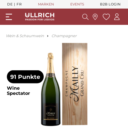
DE
FR
MARKEN
EVENTS
B2B LOGIN
Wein & Schaumwein
Champagner
91 Punkte
Wine
Spectator