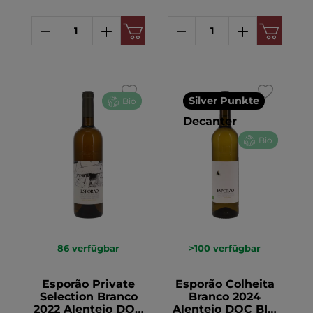
Silver Punkte
Bio
Decanter
Bio
86
verfügbar
>100
verfügbar
Esporão Private
Esporão Colheita
Selection Branco
Branco 2024
2022 Alentejo DOC
Alentejo DOC BIO