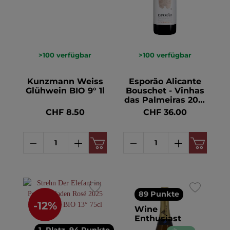
>100
verfügbar
>100
verfügbar
Kunzmann Weiss
Esporão Alicante
Glühwein BIO 9° 1l
Bouschet - Vinhas
das Palmeiras 2015
Alentejo DOC BIO
CHF 8.50
CHF 36.00
14.5° 75cl
89 Punkte
-12%
Wine
Enthusiast