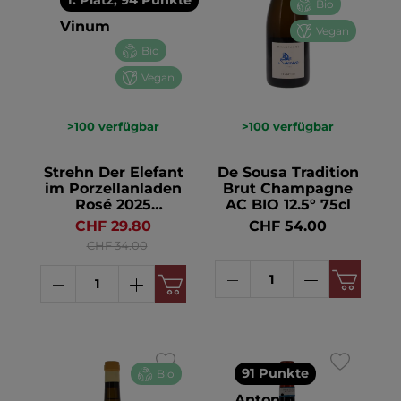
1. Platz, 94 Punkte
Bio
Vinum
Vegan
Bio
Vegan
>100
verfügbar
>100
verfügbar
Strehn Der Elefant
De Sousa Tradition
im Porzellanladen
Brut Champagne
Rosé 2025
AC BIO 12.5° 75cl
Burgenland BIO 13°
CHF 29.80
CHF 54.00
75cl
CHF 34.00
91 Punkte
Bio
Antonio