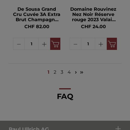
De Sousa Grand
Domaine Rouvinez
Cru Cuvée 3A Extra
Nez Noir Réserve
Brut Champagne
rouge 2023 Valais
AC BIO 12.5° 75cl
AOC BIO 13.5° 75cl
CHF 82.00
CHF 24.00
1
2
3
4
FAQ
Paul Ullrich AG