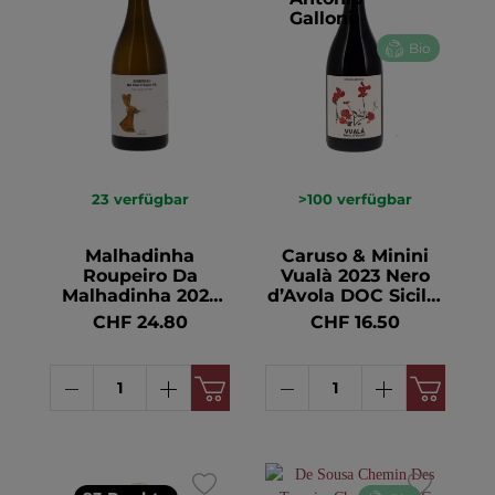
Galloni
Bio
23
verfügbar
>100
verfügbar
Malhadinha
Caruso & Minini
Roupeiro Da
Vualà 2023 Nero
Malhadinha 2023
d’Avola DOC Sicilia
Alentejano VR BIO
BIO 13.5° 75cl
CHF 24.80
CHF 16.50
12° 75cl