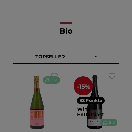
Bio
Bio
-15%
92 Punkte
Wine
Enthusiast
Bio