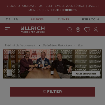
LIQUID RUM DAYS - 03.-11. SEPTEMBER 2026 ZÜRICH | BASEL |
MORGES | BERN
ZU DEN TICKETS
DE
FR
MARKEN
EVENTS
B2B LOGIN
Wein & Schaumwein
Beliebten Rubriken
Bio
FILTER