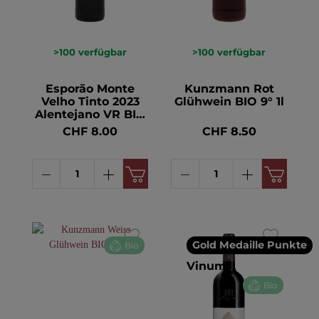
>100
verfügbar
>100
verfügbar
Esporão Monte
Kunzmann Rot
Velho Tinto 2023
Glühwein BIO 9° 1l
Alentejano VR BIO
13.5° 75cl
CHF 8.00
CHF 8.50
Gold Medaille Punkte
Bio
Vinum
Bio