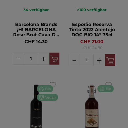
34
verfügbar
>100
verfügbar
Barcelona Brands
Esporão Reserva
¡H! BARCELONA
Tinto 2022 Alentejo
Rose Brut Cava DO
DOC BIO 14° 75cl
BIO 11.5° 75cl
CHF 14.30
CHF 21.00
CHF 24.80
Bio
Bio
Vegan