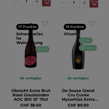
17 Punkte
19 Punkte
Schweizerisc
Vinum
he
Bio
Weinzeitung
Vegan
Bio
95
verfügbar
62
verfügbar
Obrecht Extra Brut
De Sousa Grand
Rosé Graubünden
Cru Cuvée
AOC BIO 12° 75cl
Mycorhize Extra
Brut Champagne
CHF 38.00
CHF 89.00
AC BIO 12.5° 75cl