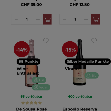
BIO 13.5° 75cl
13° 75cl
CHF 39.00
CHF 12.80
-14%
-15%
88 Punkte
Silber Medaille Punkte
Wine
Vinum
Enthusiast
Bio
Bio
Vegan
66
verfügbar
>100
verfügbar
De Sousa Rosé
Esporão Reserva