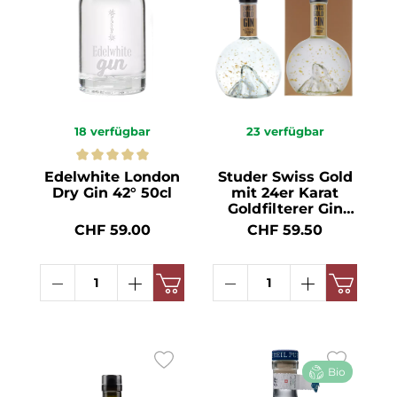
18
verfügbar
23
verfügbar
Edelwhite London
Studer Swiss Gold
Dry Gin 42° 50cl
mit 24er Karat
Goldfilterer Gin
40° 70cl
CHF 59.00
CHF 59.50
Bio