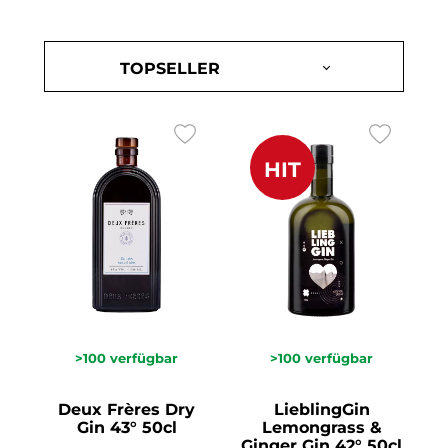
HIT
>100
verfügbar
>100
verfügbar
Deux Frères Dry
LieblingGin
Gin 43° 50cl
Lemongrass &
Ginger Gin 42° 50cl