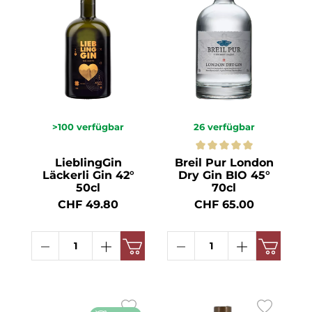
>100
verfügbar
26
verfügbar
LieblingGin
Breil Pur London
Läckerli Gin 42°
Dry Gin BIO 45°
50cl
70cl
CHF 49.80
CHF 65.00