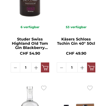
6
verfügbar
53
verfügbar
Studer Swiss
Käsers Schloss
Highland Old Tom
Tschin Gin 40° 50cl
Gin Blackberry
44.4° 70cl
CHF 54.90
CHF 49.90