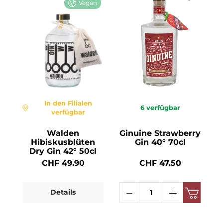
Vegan
In den Filialen
6
verfügbar
verfügbar
Walden
Ginuine Strawberry
Hibiskusblüten
Gin 40° 70cl
Dry Gin 42° 50cl
CHF 49.90
CHF 47.50
Details