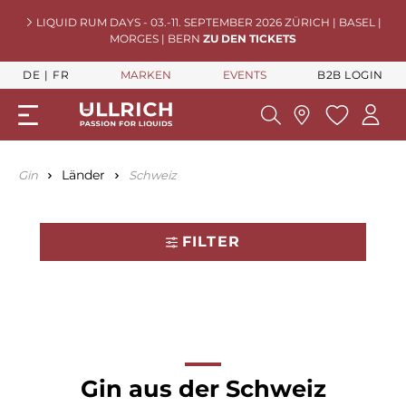
LIQUID RUM DAYS - 03.-11. SEPTEMBER 2026 ZÜRICH | BASEL |
MORGES | BERN
ZU DEN TICKETS
DE
FR
MARKEN
EVENTS
B2B LOGIN
Länder
Gin
Schweiz
FILTER
Gin aus der Schweiz