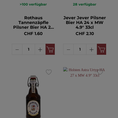
>100
verfügbar
28
verfügbar
Rothaus
Jever Jever Pilsner
Tannenzäpfle
Bier HA 24 x MW
Pilsner Bier HA 24
4.9° 33cl
x MW 5.1° 33cl
CHF 1.60
CHF 2.10