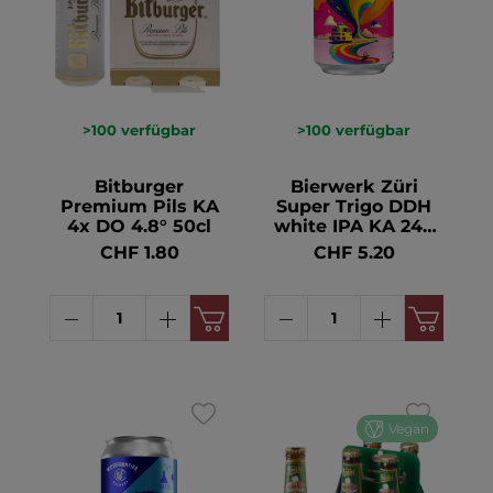
>100
verfügbar
>100
verfügbar
Bitburger
Bierwerk Züri
Premium Pils KA
Super Trigo DDH
4x DO 4.8° 50cl
white IPA KA 24x
DO 7.2° 44cl
CHF 1.80
CHF 5.20
Vegan