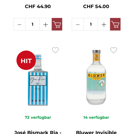
CHF 44.90
CHF 54.00
HIT
72
verfügbar
14
verfügbar
José Bismark Ria -
Bluwer Invisible