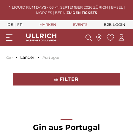
LIQUID RUM DAYS - 03.-11. SEPTEMBER 2026 ZÜRICH | BASEL |
MORGES | BERN
ZU DEN TICKETS
DE
FR
MARKEN
EVENTS
B2B LOGIN
Länder
Gin
Portugal
FILTER
Gin aus Portugal