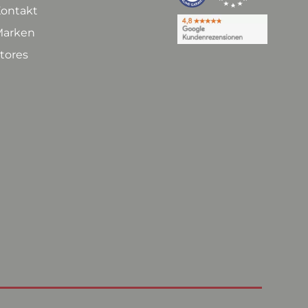
ontakt
arken
tores