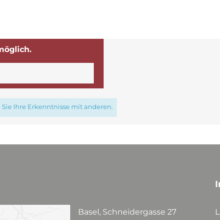
möglich.
Sie Ihre Erkenntnisse mit anderen.
I
Basel, Schneidergasse 27
L