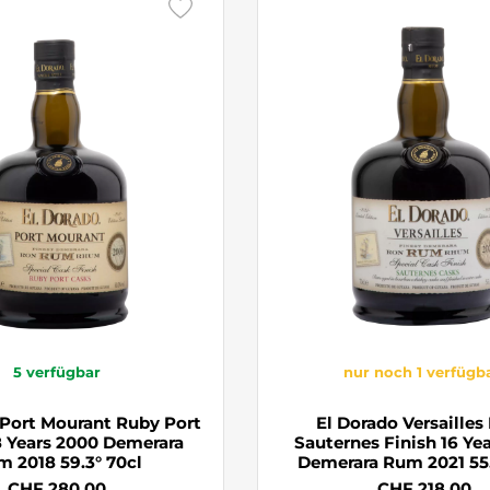
5
verfügbar
nur noch 1 verfügb
 Port Mourant Ruby Port
El Dorado Versailles
8 Years 2000 Demerara
Sauternes Finish 16 Ye
 2018 59.3° 70cl
Demerara Rum 2021 55.
CHF 280.00
CHF 218.00