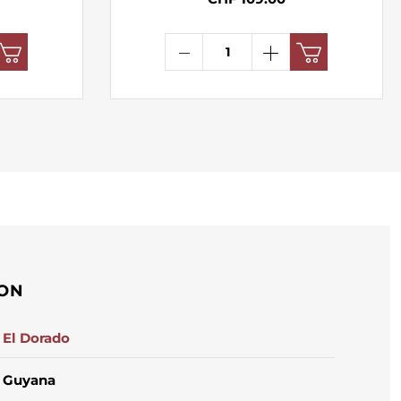
ION
El Dorado
Guyana