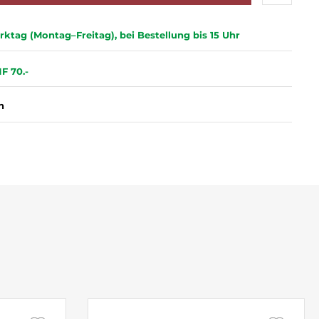
ktag (Montag–Freitag), bei Bestellung bis 15 Uhr
F 70.-
n