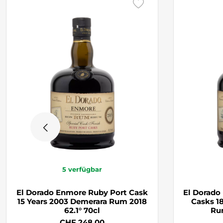
5
verfügbar
El Dorado Enmore Ruby Port Cask
El Dorado
15 Years 2003 Demerara Rum 2018
Casks 1
62.1° 70cl
Rum
CHF 248.00