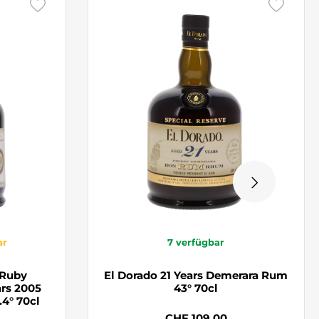
ar
7
verfügbar
 Ruby
El Dorado 21 Years Demerara Rum
ars 2005
43° 70cl
4° 70cl
CHF 109.00