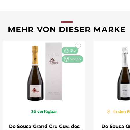
MEHR VON DIESER MARKE
Bio
Vegan
20
verfügbar
In den F
De Sousa Grand Cru Cuv. des
De Sousa G