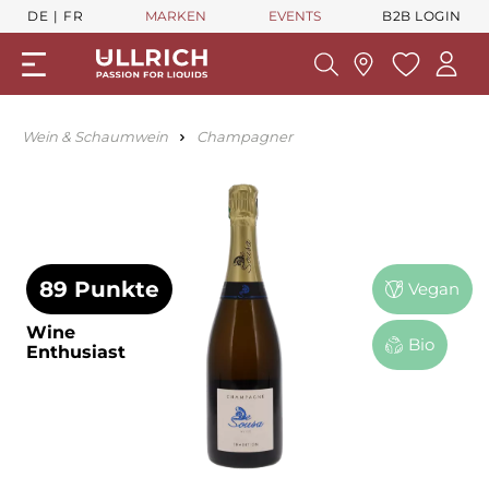
DE
FR
MARKEN
EVENTS
B2B LOGIN
Wein & Schaumwein
Champagner
89 Punkte
Vegan
Wine
Bio
Enthusiast