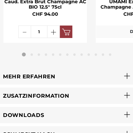
Caud. Extra Brut Champagne AC
UMAMI Ex
BIO 12.5° 75cl
Champagne A
CHF 94.00
CHF
D
MEHR ERFAHREN
ZUSATZINFORMATION
DOWNLOADS