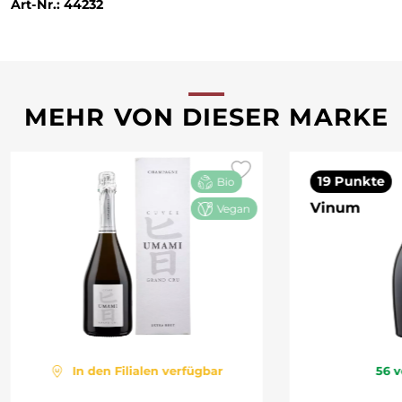
Art-Nr.: 44232
MEHR VON DIESER MARKE
19 Punkte
Bio
Vinum
Vegan
In den Filialen verfügbar
56
v