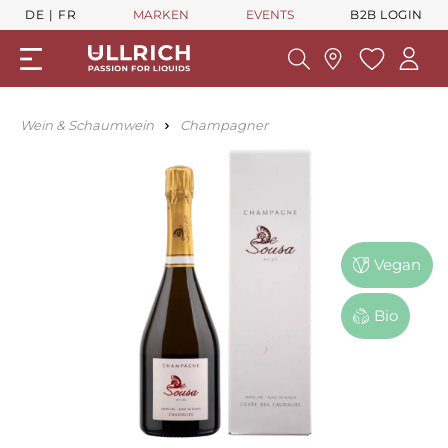
DE
FR
MARKEN
EVENTS
B2B LOGIN
Wein & Schaumwein
Champagner
Vegan
Bio