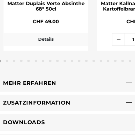
Matter Duplais Verte Absinthe
Matter Kalln
68° 50cl
Kartoffelbra
CHF 49.00
CH
Details
MEHR ERFAHREN
ZUSATZINFORMATION
DOWNLOADS