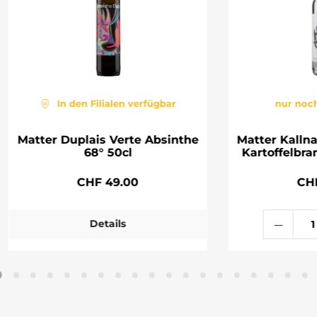
In den Filialen verfügbar
nur noch
Matter Duplais Verte Absinthe
Matter Kalln
68° 50cl
Kartoffelbra
CHF 49.00
CH
Details