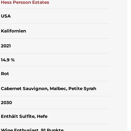
Hess Persson Estates
USA
Kalifornien
2021
14.9 %
Rot
Cabernet Sauvignon
, Malbec
, Petite Syrah
2030
Enthält Sulfite
, Hefe
Wine Enthusiast, 91 Punkte