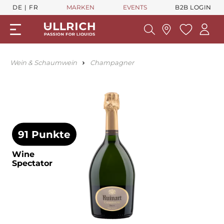
DE
FR
MARKEN
EVENTS
B2B LOGIN
Wein & Schaumwein
Champagner
91 Punkte
Wine
Spectator