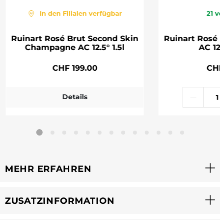
In den Filialen verfügbar
21
v
Ruinart Rosé Brut Second Skin
Ruinart Ros
Champagne AC 12.5° 1.5l
AC 12
CHF 199.00
CH
Details
MEHR ERFAHREN
ZUSATZINFORMATION