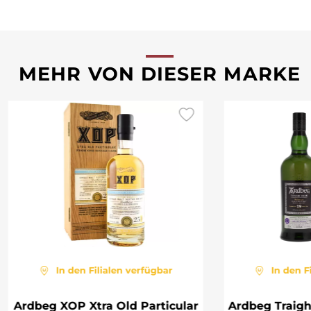
MEHR VON DIESER MARKE
In den Filialen verfügbar
In den F
Ardbeg XOP Xtra Old Particular
Ardbeg Traigh