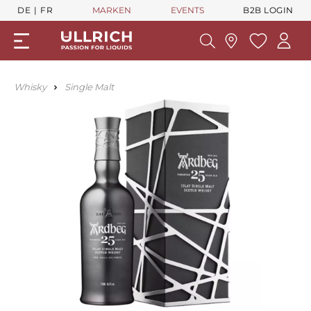
DE
FR
MARKEN
EVENTS
B2B LOGIN
Whisky
Single Malt