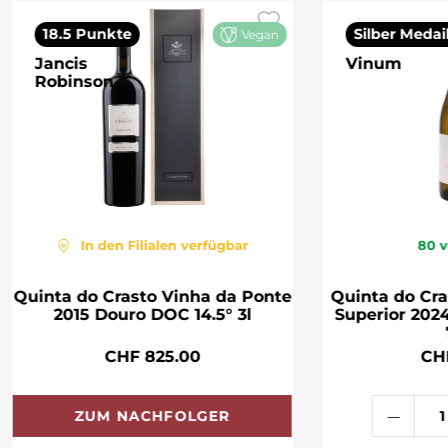
18.5 Punkte
Silber Medai
Vegan
Jancis
Vinum
Robinson
In den Filialen verfügbar
80
v
Quinta do Crasto Vinha da Ponte
Quinta do Cra
2015 Douro DOC 14.5° 3l
Superior 202
CHF 825.00
CH
ZUM NACHFOLGER