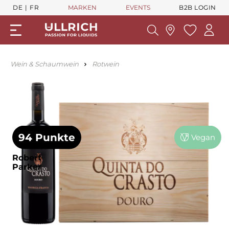
DE
FR
MARKEN
EVENTS
B2B LOGIN
Wein & Schaumwein
Rotwein
94 Punkte
Vegan
Robert
Parker