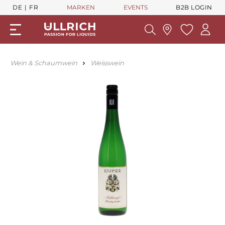
DE
FR
MARKEN
EVENTS
B2B LOGIN
Wein & Schaumwein
Weisswein