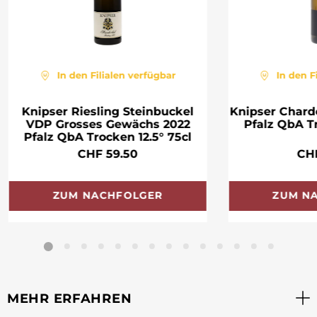
In den Filialen verfügbar
In den F
Knipser Riesling Steinbuckel
Knipser Chard
VDP Grosses Gewächs 2022
Pfalz QbA Tr
Pfalz QbA Trocken 12.5° 75cl
CHF 59.50
CH
ZUM NACHFOLGER
ZUM N
MEHR ERFAHREN