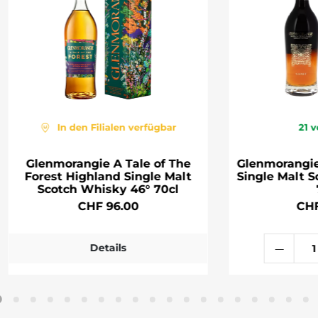
In den Filialen verfügbar
21
v
Glenmorangie A Tale of The
Glenmorangie
Forest Highland Single Malt
Single Malt 
Scotch Whisky 46° 70cl
CHF 96.00
CHF
Details