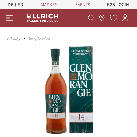
DE
FR
MARKEN
EVENTS
B2B LOGIN
Whisky
Single Malt