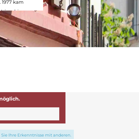
. 1977 kam
Weizenbier
ehnte hinweg
eben
immer noch
aut. Jedes
ckbier für
ihnachtszeit
s kleine und
 an vielen
ch das
möglich.
z mit
zigartigen
 man auch
.
Sie Ihre Erkenntnisse mit anderen.