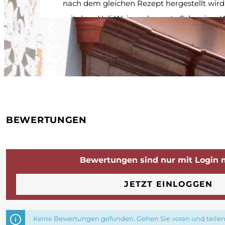
nach dem gleichen Rezept hergestellt wird
mit dem Ueli Weizen das erste Schweizer 
im Fass auf den Markt und über die Jahrz
wurden unzählige Spezialbiere gebraut. N
modernen Stilen wie NEIPA werden aber 
viele saisonale und traditionelle Biere gebr
Jahr entwickeln unsere Brauer ein neues Bo
den Vogel Gryff, das Festbier für die Vorwe
BEWERTUNGEN
und den Winterbogg für die kalten Tage. Al
eigenständige Brauerei engagieren wir uns
Basler Kulturanlässen und unterstützen au
Bewertungen sind nur mit Login 
Lachs-Comeback-Projekt des WWF Schwei
unserem Sommerbier Ueli Laggs. In der ein
JETZT EINLOGGEN
Brauerei in den Kleinbasler Altstadt kann
Besichtigungen und Degustationen buchen
Keine Bewertungen gefunden. Gehen Sie voran und teilen 