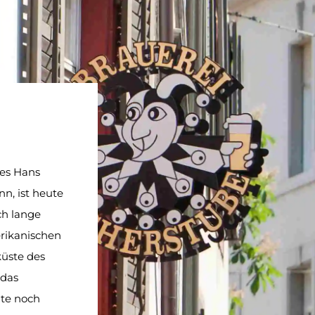
tes Hans
n, ist heute
ch lange
erikanischen
küste des
 das
ute noch