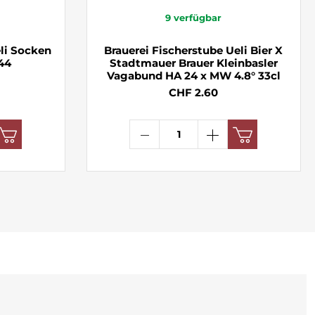
9
verfügbar
eli Socken
Brauerei Fischerstube Ueli Bier X
44
Stadtmauer Brauer Kleinbasler
Vagabund HA 24 x MW 4.8° 33cl
CHF 2.60