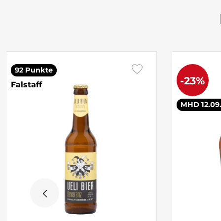
92 Punkte
-23%
Falstaff
MHD 12.09