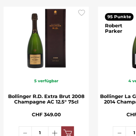
95 Punkte
Robert
Parker
5
verfügbar
4
v
Bollinger R.D. Extra Brut 2008
Bollinger La 
Champagne AC 12.5° 75cl
2014 Champa
CHF 349.00
CHF