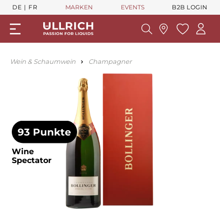
DE
FR
MARKEN
EVENTS
B2B LOGIN
Wein & Schaumwein
Champagner
93 Punkte
Wine
Spectator