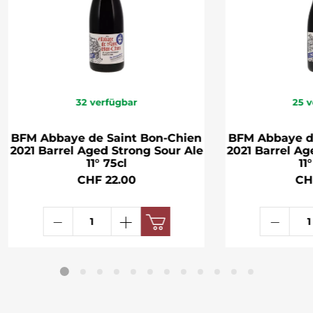
32
verfügbar
25
v
BFM Abbaye de Saint Bon-Chien
BFM Abbaye d
2021 Barrel Aged Strong Sour Ale
2021 Barrel Ag
11° 75cl
11
CHF 22.00
CH