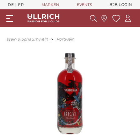
DE
FR
MARKEN
EVENTS
B2B LOGIN
Wein & Schaumwein
Portwein