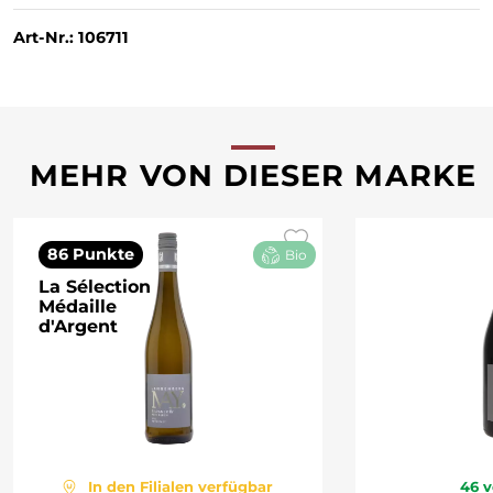
Art-Nr.: 106711
MEHR VON DIESER MARKE
86 Punkte
Bio
La Sélection
Médaille
d'Argent
In den Filialen verfügbar
46
v