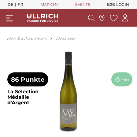
DE
FR
MARKEN
EVENTS
B2B LOGIN
Wein & Schaumwein
Weisswein
86 Punkte
Bio
La Sélection
Médaille
d'Argent