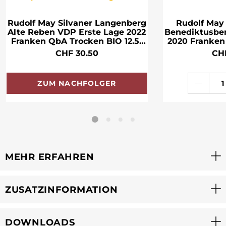
Rudolf May Silvaner Langenberg
Rudolf May
Alte Reben VDP Erste Lage 2022
Benediktusbe
Franken QbA Trocken BIO 12.5°
2020 Franken
75cl
13
CHF 30.50
CH
ZUM NACHFOLGER
MEHR ERFAHREN
ZUSATZINFORMATION
DOWNLOADS