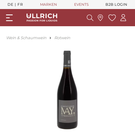
DE
FR
MARKEN
EVENTS
B2B LOGIN
Wein & Schaumwein
Rotwein