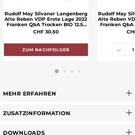
Rudolf May Silvaner Langenberg
Rudolf May Si
Alte Reben VDP Erste Lage 2022
Alte Reben VD
Franken QbA Trocken BIO 12.5°
Franken QbA 
75cl
CHF 30.50
CH
ZUM NACHFOLGER
MEHR ERFAHREN
ZUSATZINFORMATION
DOWNLOADS