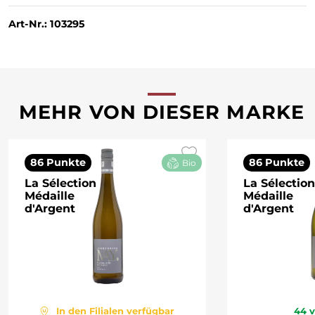
Art-Nr.: 103295
MEHR VON DIESER MARKE
86 Punkte
86 Punkte
Bio
La Sélection
La Sélection
Médaille
Médaille
d'Argent
d'Argent
In den Filialen verfügbar
44
v