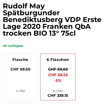
Rudolf May
Spätburgunder
Benediktusberg VDP Erste
Lage 2020 Franken QbA
trocken BIO 13° 75cl
46
verfügbar
Flasche
6 Flaschen
CHF 59.50
CHF 59.50
CHF 56.52
-5%
1 x 75cl
6 x 75cl
CHF 339.15