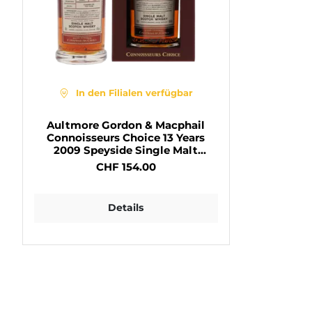
In den Filialen verfügbar
Aultmore Gordon & Macphail
Connoisseurs Choice 13 Years
2009 Speyside Single Malt
Scotch Whisky 45° 70cl
CHF 154.00
Details