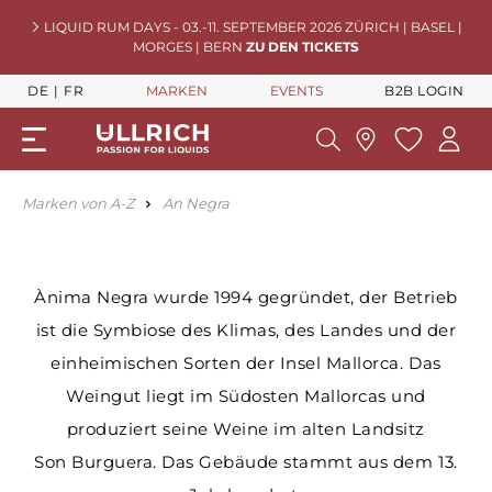
LIQUID RUM DAYS - 03.-11. SEPTEMBER 2026 ZÜRICH | BASEL |
MORGES | BERN
ZU DEN TICKETS
DE
FR
MARKEN
EVENTS
B2B LOGIN
Marken von A-Z
An Negra
Ànima Negra wurde 1994 gegründet, der Betrieb
ist die Symbiose des Klimas, des Landes und der
einheimischen Sorten der Insel Mallorca. Das
Weingut liegt im Südosten Mallorcas und
produziert seine Weine im alten Landsitz
Son Burguera. Das Gebäude stammt aus dem 13.