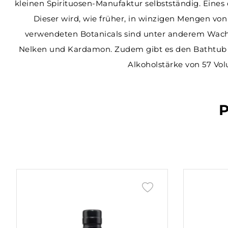
kleinen Spirituosen-Manufaktur selbstständig. Eines
Weitere Schaumweine
Genever
Cachaca
Whiskylikör
Grappa | Marc
Weissbiere
Whisky
Säfte
Konsignation
Events
Portwein
New Western
Overproof
Single Grain
Pale Ale
Dieser wird, wie früher, in winzigen Mengen von
verwendeten Botanicals sind unter anderem Wacho
Süsswein
Flavoured
Weiss
Blended Scotch
Armagnac
IPA
Alkoholfreie Spirituosen
Crémant
Ale
Nelken und Kardamon. Zudem gibt es den Bathtub G
Cava
Tequila
Spezialbier
Alkoholfreies Bier
Prosecco
Trappist
Alkoholstärke von 57 Vo
Glühwein
Mezcal
Porter
Fruchtpüree
Sekt
Stout
Calvados
Sauerbier
Alkoholfreie Weine/Schaumweine
Cider
Wermut
Destillate Andere