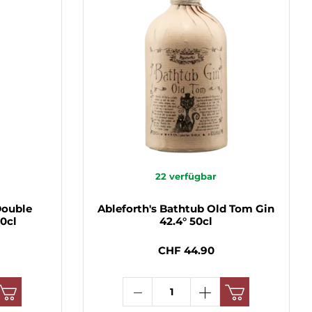
22
verfügbar
Double
Ableforth's Bathtub Old Tom Gin
70cl
42.4° 50cl
CHF 44.90