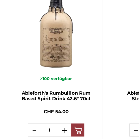
>100
verfügbar
Ableforth's Rumbullion Rum
Able
Based Spirit Drink 42.6° 70cl
St
CHF 54.00