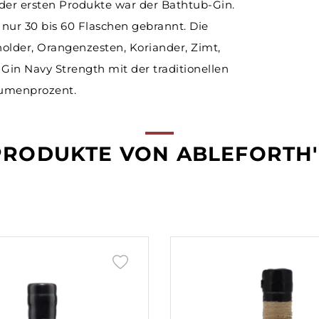
 der ersten Produkte war der Bathtub-Gin.
Spanien
Schottland
Barbados
Irland
Sherry
Sirup
Experten
USA
Italien
Dom. Rep.
Taiwan
 nur 30 bis 60 Flaschen gebrannt. Die
lder, Orangenzesten, Koriander, Zimt,
Schweiz
Spanien
Kolumbien
USA
Likör
Erfrischungsgetränke
Australien
Japan
Venezuela
Schweiz
in Navy Strength mit der traditionellen
Portugal
Portugal
Guatemala
Brandy | Weinbrand
Bittergetränke
Argentinien
lumenprozent.
Vodka
Energygetränke
Destillate Früchte
Wasser ohne Kohlensäure
PRODUKTE VON ABLEFORTH'
Pisco
Ready-to-Drink | Cocktails