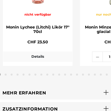
nicht verfügbar
nur noch
Monin Lychee (Litchi) Likör 17°
Monin Minze
70cl
glacial
CHF 23.50
CH
Details
MEHR ERFAHREN
ZUSATZINFORMATION