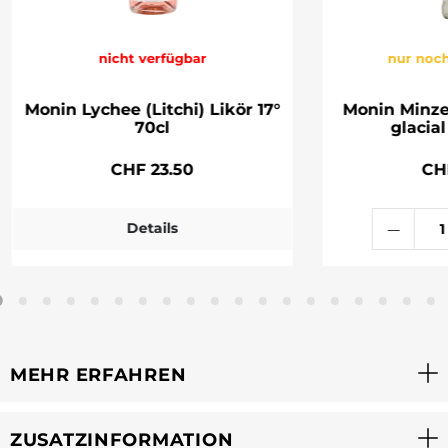
nicht verfügbar
nur noch
Monin Lychee (Litchi) Likör 17°
Monin Minze
70cl
glacial
CHF 23.50
CH
Details
MEHR ERFAHREN
ZUSATZINFORMATION