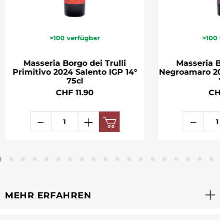
>100
verfügbar
>100
Masseria Borgo dei Trulli
Masseria B
Primitivo 2024 Salento IGP 14°
Negroamaro 20
75cl
CHF 11.90
CH
MEHR ERFAHREN