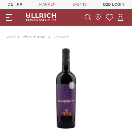
DE
FR
MARKEN
EVENTS
B2B LOGIN
Wein & Schaumwein
Rotwein