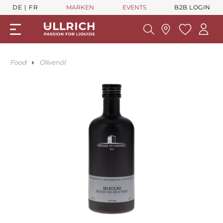
DE
FR
MARKEN
EVENTS
B2B LOGIN
Food
Olivenöl