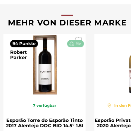
MEHR VON DIESER MARKE
94 Punkte
Bio
Robert
Parker
7
verfügbar
In den F
Esporão Torre do Esporão Tinto
Esporão Privat
2017 Alentejo DOC BIO 14.5° 1.5l
2020 Alentejo