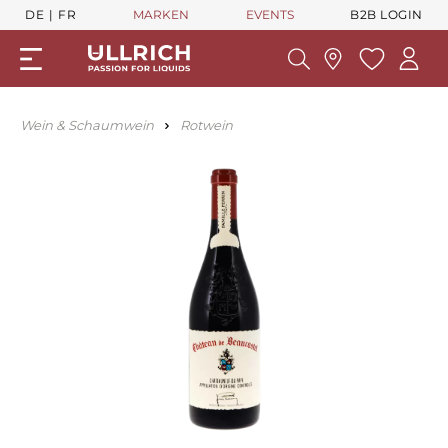
DE
FR
MARKEN
EVENTS
B2B LOGIN
Wein & Schaumwein
Rotwein