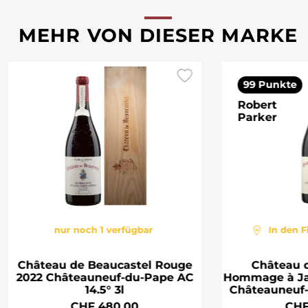
MEHR VON DIESER MARKE
99 Punkte
Robert
Parker
nur noch 1 verfügbar
In den F
Château de Beaucastel Rouge
Château 
2022 Châteauneuf-du-Pape AC
Hommage à Ja
14.5° 3l
Châteauneuf-
CHF 480.00
CHF