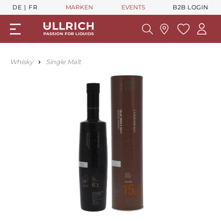
DE
FR
MARKEN
EVENTS
B2B LOGIN
Whisky
Single Malt