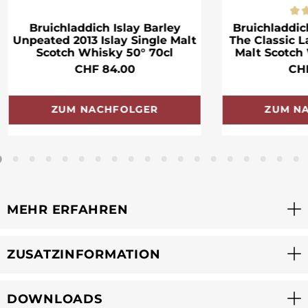
Bruichladdich Islay Barley
Bruichladdic
Unpeated 2013 Islay Single Malt
The Classic L
Scotch Whisky 50° 70cl
Malt Scotch
CHF 84.00
CH
ZUM NACHFOLGER
ZUM N
MEHR ERFAHREN
ZUSATZINFORMATION
DOWNLOADS