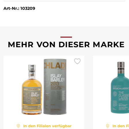
Art-Nr.: 103209
MEHR VON DIESER MARKE
In den Filialen verfügbar
In den F