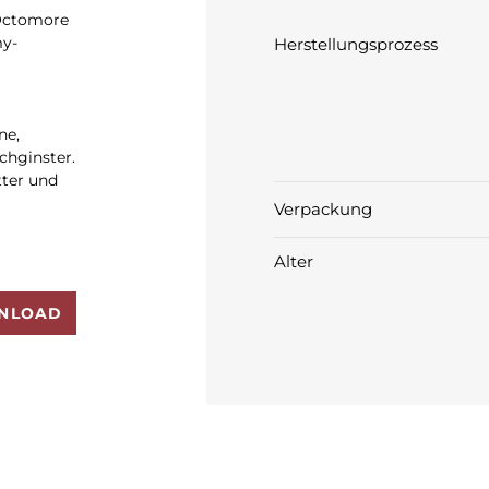
 Octomore
my-
Herstellungsprozess
ne,
chginster.
ter und
Verpackung
Alter
NLOAD