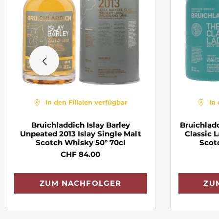
In den Filialen verfügbar
In
Bruichladdich Islay Barley
Bruichlad
Unpeated 2013 Islay Single Malt
Classic L
Scotch Whisky 50° 70cl
Scot
CHF 84.00
ZUM NACHFOLGER
ZU