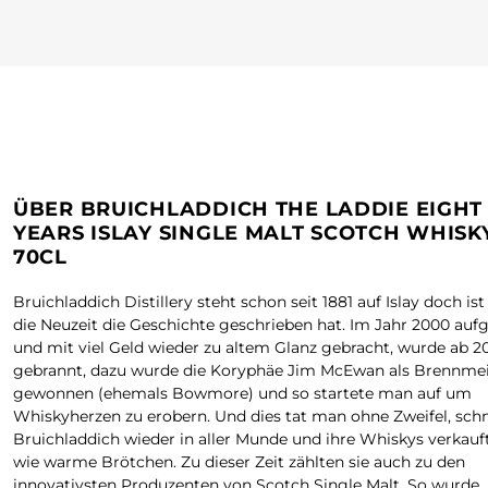
ÜBER BRUICHLADDICH THE LADDIE EIGHT
YEARS ISLAY SINGLE MALT SCOTCH WHISKY
70CL
Bruichladdich Distillery steht schon seit 1881 auf Islay doch ist
die Neuzeit die Geschichte geschrieben hat. Im Jahr 2000 auf
und mit viel Geld wieder zu altem Glanz gebracht, wurde ab 2
gebrannt, dazu wurde die Koryphäe Jim McEwan als Brennmei
gewonnen (ehemals Bowmore) und so startete man auf um
Whiskyherzen zu erobern. Und dies tat man ohne Zweifel, schn
Bruichladdich wieder in aller Munde und ihre Whiskys verkauf
wie warme Brötchen. Zu dieser Zeit zählten sie auch zu den
innovativsten Produzenten von Scotch Single Malt. So wurde