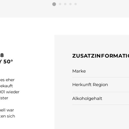
 8
ZUSATZINFORMAT
 50°
Marke
 es eher
Herkunft Region
gekauft
001 wieder
ster
Alkoholgehalt
ell war
ten sich