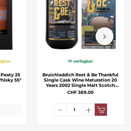
fügbar
17
verfügbar
 Peaty 25
Bruichladdich Rest & Be Thankful
Whisky 55°
Single Cask Wine Maturation 20
Years 2002 Single Malt Scotch
Whisky 2022 52.2° 70cl
CHF 369.00