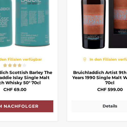
 den Filialen verfügbar
In den Filialen ver
dich Scottish Barley The
Bruichladdich Artist 9th
addie Islay Single Malt
Years 1990 Single Malt 
ch Whisky 50° 70cl
70cl
CHF 69.00
CHF 599.00
Details
M NACHFOLGER