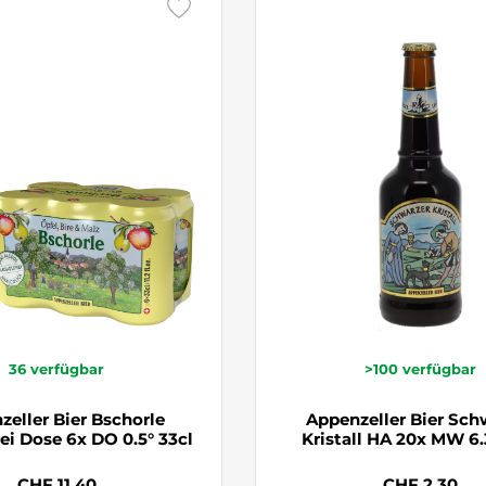
36
verfügbar
>100
verfügbar
zeller Bier Bschorle
Appenzeller Bier Sch
ei Dose 6x DO 0.5° 33cl
Kristall HA 20x MW 6.
CHF 11.40
CHF 2.30