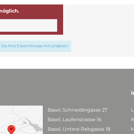
möglich.
Sie Ihre Erkenntnisse mit anderen.
I
Basel, Schneidergasse 27
L
Basel, Laufenstrasse 16
K
Basel, Untere Rebgasse 18
M