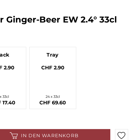
Bio
Brockmans
Gold of Mauritius
Kilchoman
Docteur Gab
Transcontinental Rum
Starward
Locher Craft
Line
r Ginger-Beer EW 2.4° 33cl
Ardnamurchan
BFM
Black Isles
Isautier
Habitation Velier
Appenzeller
Brewdog
J. Wray & Nephew
Clairin
ack
Tray
 2.90
CHF 2.90
x 33cl
24 x 33cl
 17.40
CHF 69.60
IN DEN WARENKORB