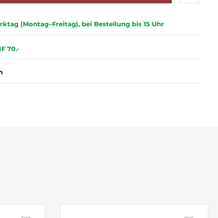
ktag (Montag–Freitag), bei Bestellung bis 15 Uhr
F 70.-
n