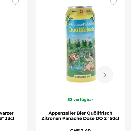
52
verfügbar
warzer
Appenzeller Bier Quöllfrisch
3° 33cl
Zitronen Panaché Dose DO 2° 50cl
CHF 2.40