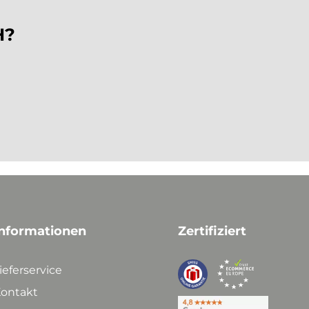
H?
n
nformationen
Zertifiziert
ieferservice
ontakt