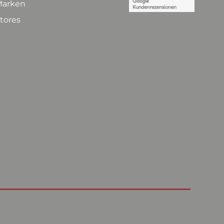
arken
tores