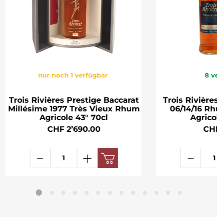
nur noch 1 verfügbar
8
v
Trois Rivières Prestige Baccarat
Trois Rivière
Millésime 1977 Très Vieux Rhum
06/14/16 R
Agricole 43° 70cl
Agrico
CHF 2’690.00
CH