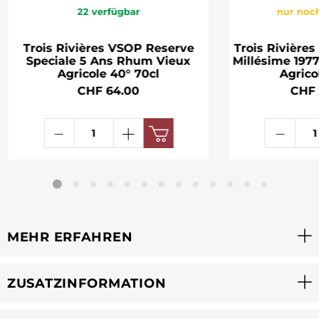
22
verfügbar
nur noch
Trois Rivières VSOP Reserve
Trois Rivières
Speciale 5 Ans Rhum Vieux
Millésime 197
Agricole 40° 70cl
Agrico
CHF 64.00
CHF 
MEHR ERFAHREN
ZUSATZINFORMATION